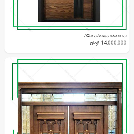
درب ضد سرقت ترمووود لوکس کد L102
14,000,000 تومان