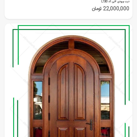
درب ورودی لابی کد L130
22,000,000 تومان