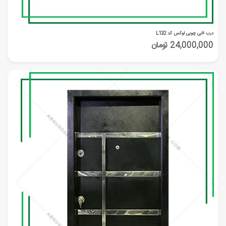
درب لابی چوبی لوکس کد L132
24,000,000 تومان