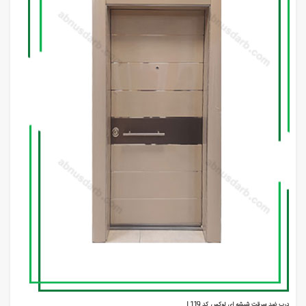
درب ضد سرقت شیشه ای لوکس کد L119