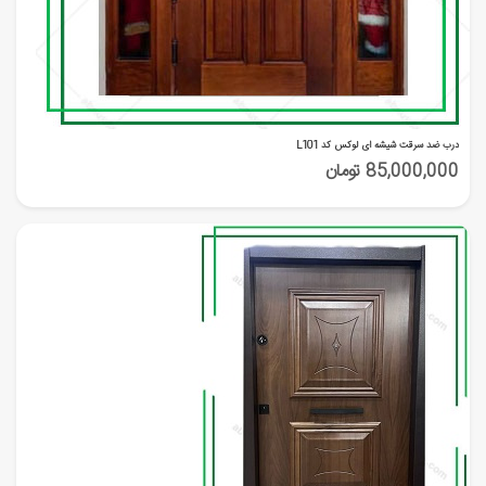
درب ضد سرقت شیشه ای لوکس کد L101
85,000,000 تومان