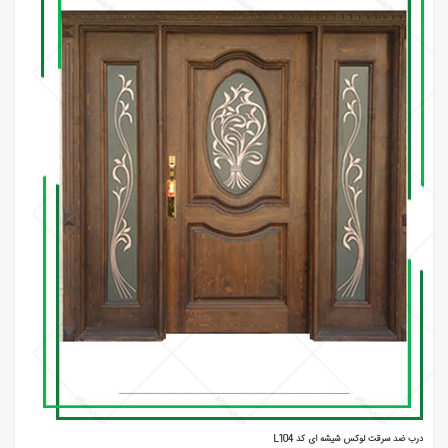
درب ضد سرقت لوکس شیشه ای کد L104