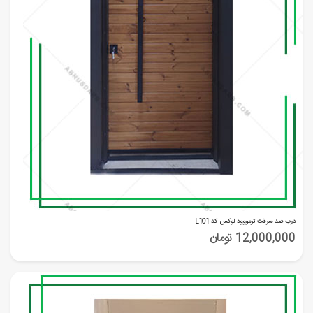
درب ضد سرقت ترمووود لوکس کد L101
12,000,000 تومان