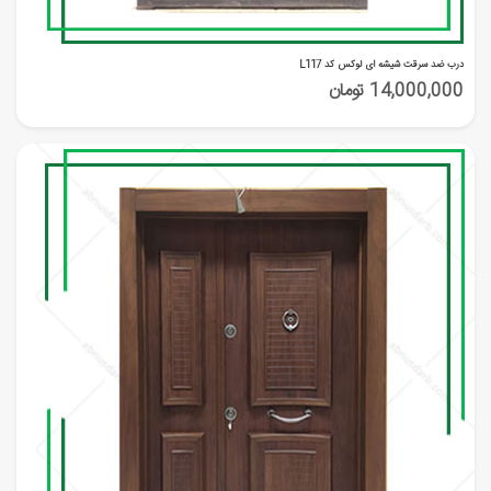
درب ضد سرقت شیشه ای لوکس کد L117
14,000,000 تومان