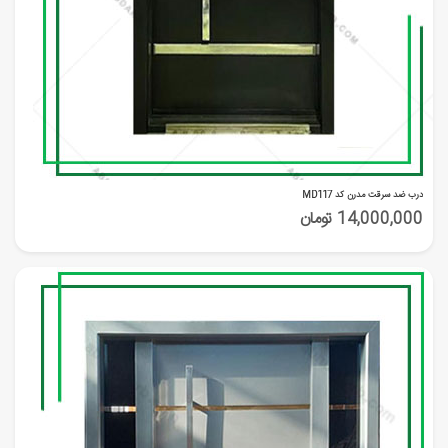
درب ضد سرقت مدرن کد MD117
14,000,000 تومان