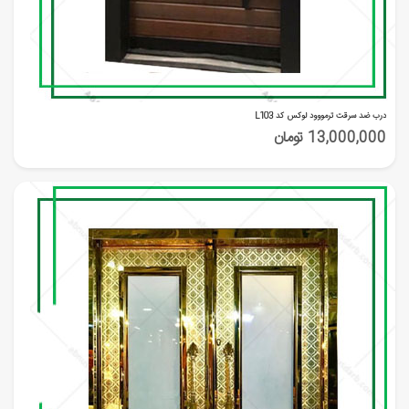
درب ضد سرقت ترمووود لوکس کد L103
13,000,000 تومان