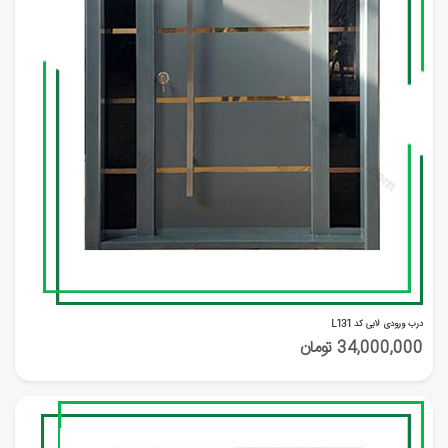
درب ورودی لابی کد L131
34,000,000 تومان