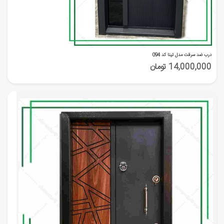
درب ضد سرقت مدل تینا کد 094
14,000,000 تومان